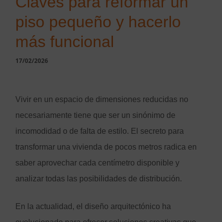
Claves para reformar un
TERRAZAS
piso pequeño y hacerlo
FACHADAS
más funcional
LOCALES Y OFICINAS
17/02/2026
OTROS
PERMISOS Y CEDULAS
Vivir en un espacio de dimensiones reducidas no
INTERIORISMO
CONSTRUCCIÓN
necesariamente tiene que ser un sinónimo de
incomodidad o de falta de estilo. El secreto para
PROYECTOS REALIZADOS
transformar una vivienda de pocos metros radica en
saber aprovechar cada centímetro disponible y
analizar todas las posibilidades de distribución.
En la actualidad, el diseño arquitectónico ha