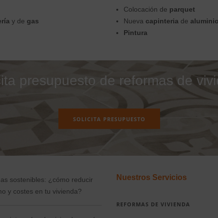
Colocación de
parquet
ría
y de
gas
Nueva
capinteria
de
alumini
Pintura
cita presupuesto de reformas de viv
SOLICITA PRESUPUESTO
Nuestros Servicios
as sostenibles: ¿cómo reducir
o y costes en tu vivienda?
REFORMAS DE VIVIENDA