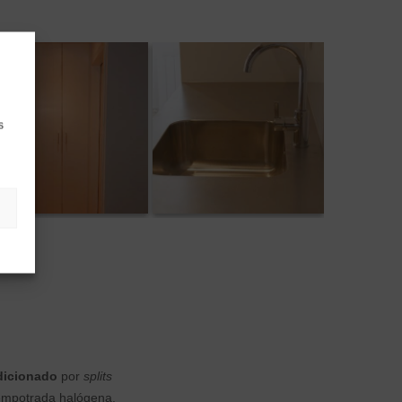
s
dicionado
por
splits
empotrada halógena.