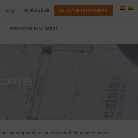
Blog
93 356 22 26
SOLICITAR PRESUPUESTO
PROYECTOS REALIZADOS
CORTS)
ibución adaptándola a su uso actual. Su aspecto antes