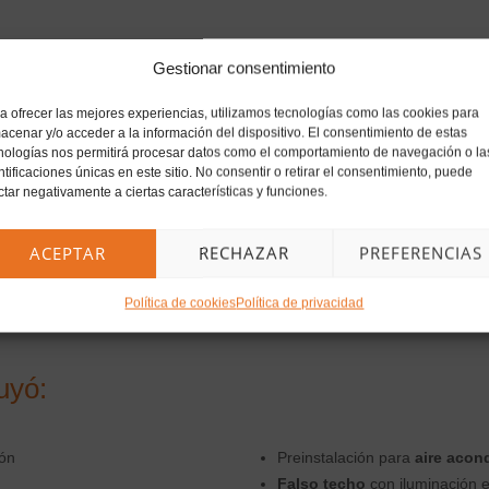
Gestionar consentimiento
a ofrecer las mejores experiencias, utilizamos tecnologías como las cookies para
acenar y/o acceder a la información del dispositivo. El consentimiento de estas
nologías nos permitirá procesar datos como el comportamiento de navegación o la
ntificaciones únicas en este sitio. No consentir o retirar el consentimiento, puede
ctar negativamente a ciertas características y funciones.
ACEPTAR
RECHAZAR
PREFERENCIAS
Política de cookies
Política de privacidad
uyó:
ión
Preinstalación para
aire acon
Falso techo
con iluminación 