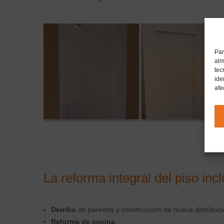
Par
alm
tec
ide
afe
La reforma integral del piso incl
Derribo
de paredes y construcción de nueva distribuc
Reforma de cocina