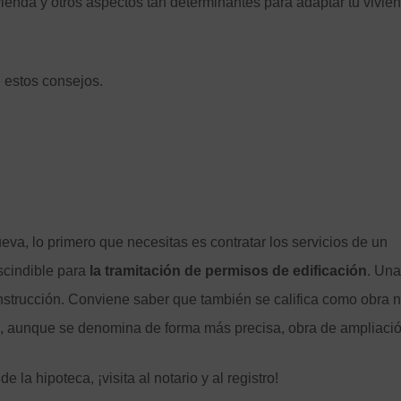
vienda y otros aspectos tan determinantes para adaptar tu vivien
e estos consejos.
ueva, lo primero que necesitas es contratar los servicios de un
escindible para
la tramitación de permisos de edificación
. Una
nstrucción. Conviene saber que también se califica como obra 
, aunque se denomina de forma más precisa, obra de ampliació
 la hipoteca, ¡visita al notario y al registro!