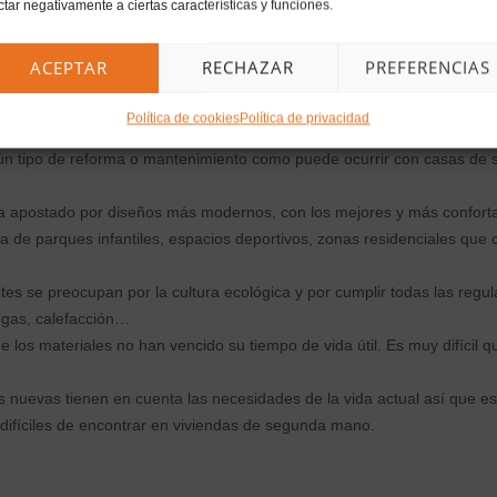
 la casa de nuestros sueños? Una obra nueva es muy agradeci
ctar negativamente a ciertas características y funciones.
ACEPTAR
RECHAZAR
PREFERENCIAS
Política de cookies
Política de privacidad
ún tipo de reforma o mantenimiento como puede ocurrir con casas de
a apostado por diseños más modernos, con los mejores y más confort
a de parques infantiles, espacios deportivos, zonas residenciales que
tes se preocupan por la cultura ecológica y por cumplir todas las regul
 gas, calefacción…
los materiales no han vencido su tiempo de vida útil. Es muy difícil qu
 nuevas tienen en cuenta las necesidades de la vida actual así que es 
 difíciles de encontrar en viviendas de segunda mano.