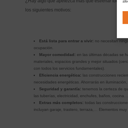
¿Hay algo que apetezca más que estrenar todo en
afe
los siguientes motivos:
Está lista para entrar a vivir:
no necesitan ning
ocupación.
Mayor comodidad:
en las últimas décadas se h
materiales, espacios grandes y mejor situados (cerc
con todos los servicios fundamentales).
Eficiencia energética:
las construcciones recien
necesidades energéticas. Ahorrarás en iluminación,
Seguridad y garantía:
tenemos la certeza de que 
las tuberías, electricidad, enchufes, baños, cocina…
Extras más completos:
todas las construcciones
incluyan garaje, trastero, terraza,… Elementos muy