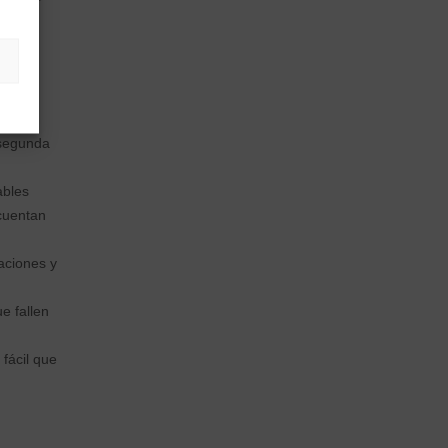
da por
 segunda
ables
 cuentan
aciones y
e fallen
fácil que