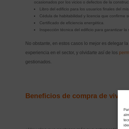
ocasionados por los vicios o defectos de la construc
Libro del edificio para los usuarios finales del mi
Cédula de habitabilidad y licencia que confirme 
Certificado de eficiencia energética.
Inspección técnica del edificio para garantizar la
No obstante, en estos casos lo mejor es delegar la
experiencia en el sector, y olvidarte así de los
perm
gestionados.
Beneficios de compra de vivie
Par
alm
tec
ide