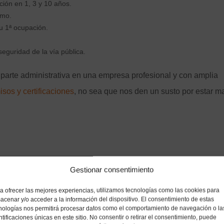
ción en 1, 3 y 10 años.
smo.
su 1ª ocupación.
 seguridad de la vía pública.
 parte administrativa en una empresa profesional y con amplia
isos y certificaciones
, no sea que nos den un susto por estar m
ndas y construcción de obra nueva
Gestionar consentimiento
a ofrecer las mejores experiencias, utilizamos tecnologías como las cookies para
acenar y/o acceder a la información del dispositivo. El consentimiento de estas
nologías nos permitirá procesar datos como el comportamiento de navegación o la
ntificaciones únicas en este sitio. No consentir o retirar el consentimiento, puede