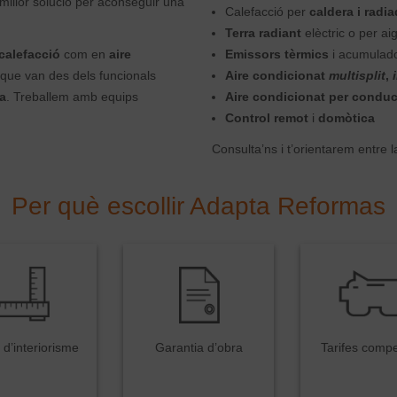
 millor solució per aconseguir una
Calefacció per
caldera i radi
Terra radiant
elèctric o per ai
calefacció
com en
aire
Emissors tèrmics
i acumulado
que van des dels funcionals
Aire condicionat
multisplit
,
a
. Treballem amb equips
Aire condicionat per condu
Control remot
i
domòtica
Consulta’ns i t’orientarem entre la 
Per
què escollir
Adapta Reformas
 d’interiorisme
Garantia d’obra
Tarifes compe