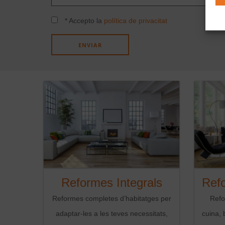
* Accepto la
política de privacitat
Reformes Integrals
Refo
Reformes completes d’habitatges per
Refo
adaptar-les a les teves necessitats,
cuina, 