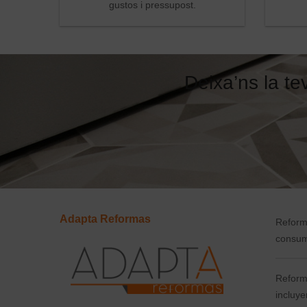
gustos i pressupost.
Deixa’ns la te
Adapta Reformas
Reform
consum
Reforma
incluye