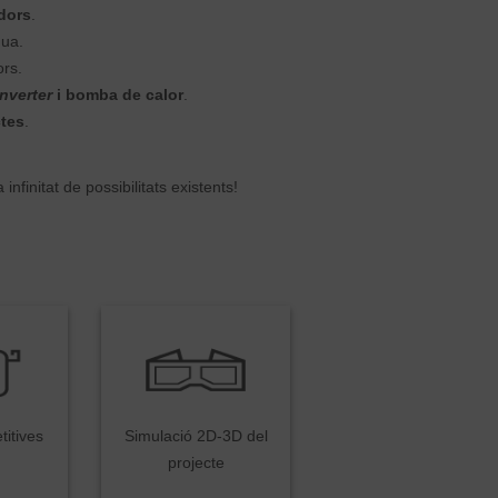
adors
.
gua.
rs.
inverter
i bomba de calor
.
ctes
.
infinitat de possibilitats existents!
titives
Simulació 2D-3D del
projecte