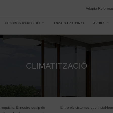
Adapta Reforma
REFORMES D’EXTERIOR
ALTRES
LOCALS I OFICINES
CLIMATITZACIÓ
requisits. El nostre equip de
Entre els sistemes que instal·lem