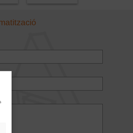
matització
s