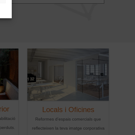
ior
Locals i Oficines
bilitació
Reformes d’espais comercials que
perduts.
reflecteixen la teva imatge corporativa