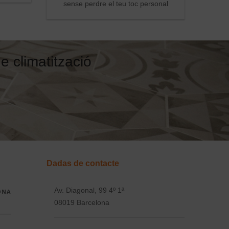
sense perdre el teu toc personal
e climatització
Dadas de contacte
Av. Diagonal, 99 4º 1ª
ONA
08019 Barcelona