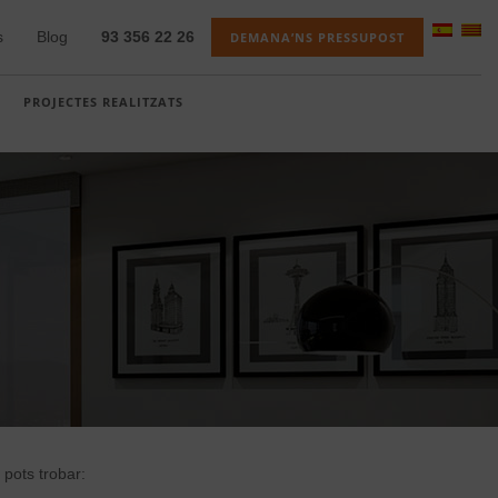
s
Blog
93 356 22 26
DEMANA’NS PRESSUPOST
PROJECTES REALITZATS
 pots trobar: