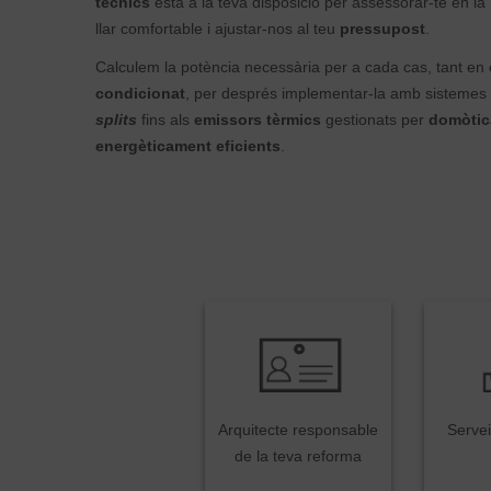
tècnics
està a la teva disposició per assessorar-te en la
llar comfortable i ajustar-nos al teu
pressupost
.
Calculem la potència necessària per a cada cas, tant en
condicionat
, per després implementar-la amb sistemes 
splits
fins als
emissors tèrmics
gestionats per
domòtic
energèticament eficients
.
Arquitecte responsable
Servei
de la teva reforma