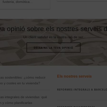
fusteria, domòtica…
va opinió sobre els nostres serveis d
Un client satisfet és la nostra
raó de ser.
DEIXA'NS LA TEVA OPINIÓ
Els nostres serveis
as sostenibles: ¿cómo reducir
o y costes en tu vivienda?
REFORMES INTEGRALS A BARCEL
s integrales de viviendas: qué
n y cómo planificarlas