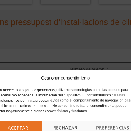
 pressupost d’instal·lacions de cli
Número de telèfon: *
Gestionar consentimiento
a ofrecer las mejores experiencias, utilizamos tecnologías como las cookies para
acenar y/o acceder a la información del dispositivo. El consentimiento de estas
nologías nos permitirá procesar datos como el comportamiento de navegación o la
ntificaciones únicas en este sitio. No consentir o retirar el consentimiento, puede
ctar negativamente a ciertas características y funciones.
ACEPTAR
RECHAZAR
PREFERENCIAS