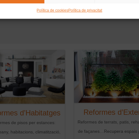
Política de cookies
Política de privacitat
Reformes d’Exter
rmes d’Habitatges
Reformes de terrats, patis, reha
rmes de pisos per estances:
de façanes…Recupera espais 
bany, habitacions, climatització,