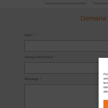
Demana’ns
Nom: *
Adreça electrònica: *
Par
alm
Missatge: *
tec
ide
afe