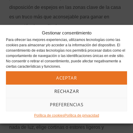
disposición de espejos en las zonas clave de la casa
es un truco más que aconsejable para ganar en
sensación de amplitud.
Gestionar consentimiento
Para ofrecer las mejores experiencias, utilizamos tecnologías como las
cookies para almacenar y/o acceder a la información del dispositivo. El
consentimiento de estas tecnologías nos permitirá procesar datos como el
comportamiento de navegación o las identificaciones únicas en este sitio.
Ventanas grandes
No consentir o retirar el consentimiento, puede afectar negativamente a
ciertas características y funciones.
ACEPTAR
Una casa pequeña necesita luz, toda la luz posible.
RECHAZAR
Por este motivo, debemos cerciorarnos de que las
PREFERENCIAS
ventanas que instalamos sean lo más grandes
Política de cookies
Política de privacidad
posible. Rechaza las cortinas oscuras que no filtran
nada de luz, elige cortinas o estores ligeros y