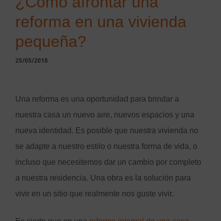
¿Cómo afrontar una
TERRAZAS
reforma en una vivienda
FACHADAS
pequeña?
LOCALES Y OFICINAS
25/05/2018
OTROS
PERMISOS Y CEDULAS
Una reforma es una oportunidad para brindar a
INTERIORISMO
CONSTRUCCIÓN
nuestra casa un nuevo aire, nuevos espacios y una
nueva identidad. Es posible que nuestra vivienda no
PROYECTOS REALIZADOS
se adapte a nuestro estilo o nuestra forma de vida, o
incluso que necesitemos dar un cambio por completo
a nuestra residencia. Una obra es la solución para
vivir en un sitio que realmente nos guste vivir.